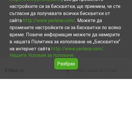
настройките си за бисквитки, ще приемем, че сте
съгласни да получавате всички бисквитки от
сайта
http://www.yavlena.com/
. Можете да
промените настройките си за бисквитки по всяко
време. Повече информация можете да намерите
в нашата Политика за използване на „Бисквитки“
на интернет сайта
http://www.yavlena.com/
.
Нашите Условия за ползване.
Разбрах
0 Имота
Най-нови (отгоре)
Leaflet
|
©
OpenStreetMap
contributors
Земеделска земя под наем в с.
Чучулигово (общ. Петрич)
Разгледайте и открийте Земеделска земя под наем в
с. Чучулигово (общ. Петрич) от нашата подбрана
селекция имоти. Представяме ви голям набор от
имоти за всякакви предпочитания и бюджети.
Опитните ни брокери, специализирали в процеса на