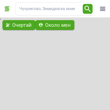
Чучулигово, Земеделска земя
с
Очертай
Около мен