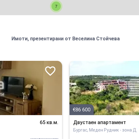
7
Имоти, презентирани от
Веселина Стойчева
€86 600
65 кв.м.
Двустаен апартамент
Бургас, Меден Рудник - зона Д