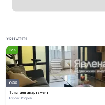
9
резултата
Нов
€400
Тристаен апартамент
Бургас, Изгрев