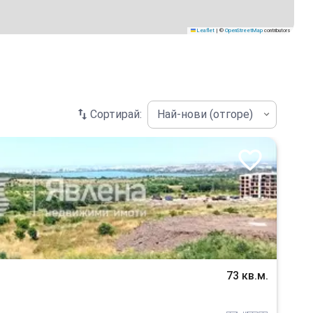
Leaflet
|
©
OpenStreetMap
contributors
Сортирай:
Най-нови (отгоре)
73 кв.м.