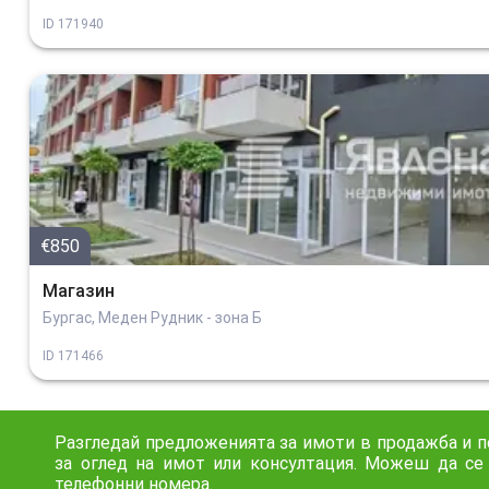
ID
171940
€850
Магазин
Бургас, Меден Рудник - зона Б
ID
171466
Разгледай предложенията за имоти в продажба и по
за оглед на имот или консултация. Можеш да се
телефонни номера.