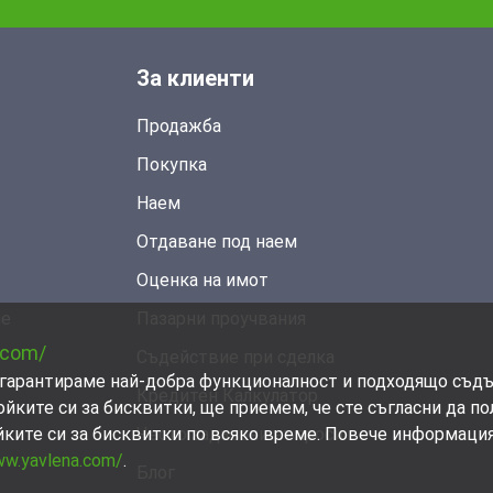
За клиенти
Продажба
Покупка
Наем
Отдаване под наем
Оценка на имот
не
Пазарни проучвания
.com/
Съдействие при сделка
ви гарантираме най-добра функционалност и подходящо съд
Кредитен Калкулатор
ойките си за бисквитки, ще приемем, че сте съгласни да п
Често задавани въпроси
йките си за бисквитки по всяко време. Повече информаци
ww.yavlena.com/
.
Блог