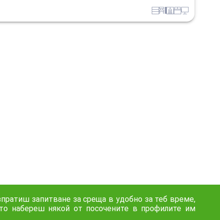
EPK
obzavejdne_4
sanitarno_pomeshtenie
spalnia
tehnika
зпратиш запитване за среща в удобно за теб време,
ато набереш някой от посочените в профилите им