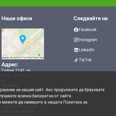
Наши офиси
Следвайте ни
Facebook
Instagram
LinkedIn
TikTok
Адрес:
София 1142, ул.
"Ген. Гурко" 76А,
ет. 1
Телефон:
ържание на нашия сайт. Ако продължите да браузвате
+359 2 810 50
олучавате всички бисквитки от сайта
+359 889 262 606
Работно време:
я можете да намерите в нашата Политика за
пон-пет: 8.30-18.30
събота и неделя: