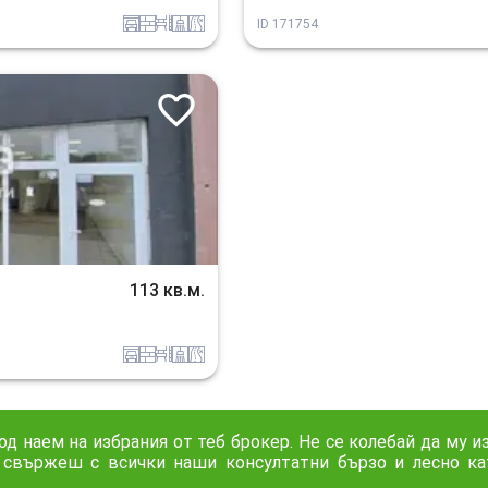
garaj
tuhla
obzavejdne_0
sanitarno_pomeshtenie
v_blizost_do_asfaltiran_put
ID
171754
113 кв.м.
garaj
tuhla
obzavejdne_0
sanitarno_pomeshtenie
v_blizost_do_asfaltiran_put
д наем на избрания от теб брокер. Не се колебай да му и
 свържеш с всички наши консултатни бързо и лесно к