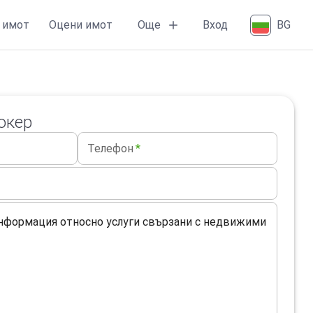
Още
 имот
Оцени имот
Вход
BG
окер
Телефон
*