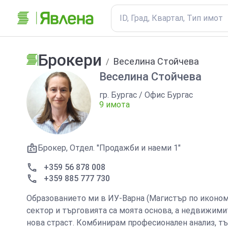
ID, Град, Квартал, Тип имот
Брокери
Веселина Стойчева
/
Веселина Стойчева
гр. Бургас / Офис Бургас
9 имота
Брокер, Отдел. "Продажби и наеми 1"
+359 56 878 008
+359 885 777 730
Образованието ми в ИУ-Варна (Магистър по иконом
сектор и търговията са моята основа, а недвижимит
нова страст. Комбинирам професионален анализ, т