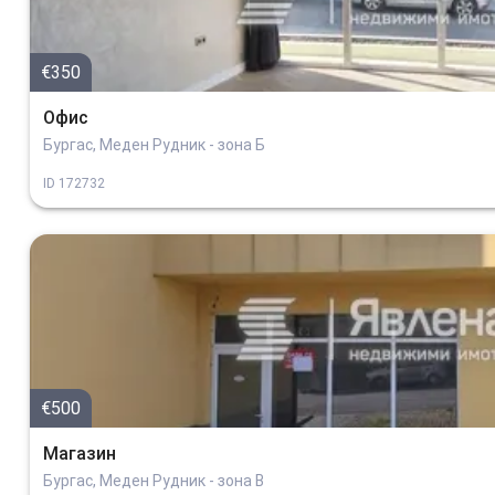
€350
Офис
Бургас, Меден Рудник - зона Б
ID
172732
€500
Магазин
Бургас, Меден Рудник - зона В