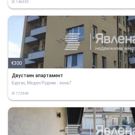
ID
146030
€300
Двустаен апартамент
Бургас, Меден Рудник - зона Г
ID
172940