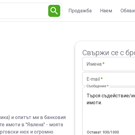
Продажба
Наем
Обяви
Свържи се с бр
Имена
*
E-mail
*
Съобщение
*
ика) и опитът ми в банковия
е имоти в "Явлена" - моята
ърговски нюх и огромно
Остават: 930/1000